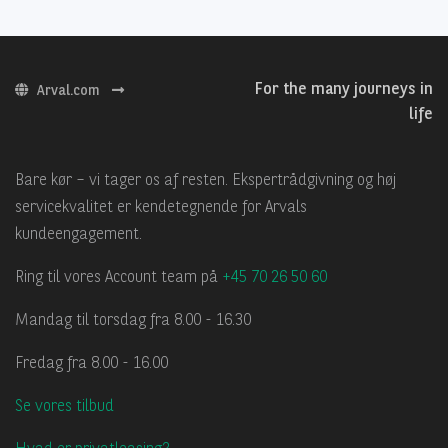
For the many journeys in
Arval.com
life
Bare kør – vi tager os af resten. Ekspertrådgivning og høj
servicekvalitet er kendetegnende for Arvals
kundeengagement.
Ring til vores Account team på
+45 70 26 50 60
Mandag til torsdag fra 8.00 - 16.30
Fredag fra 8.00 - 16.00
Se vores tilbud