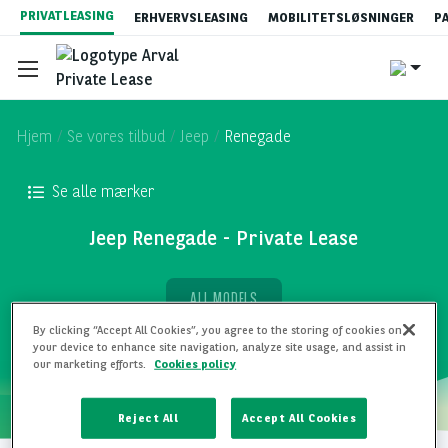
Gå
PRIVATLEASING
ERHVERVSLEASING
MOBILITETSLØSNINGER
P
til
hovedindhold
Hjem
Se vores tilbud
Jeep
Renegade
Se alle mærker
Se vores tilbud
Jeep Renegade - Private Lease
Hvad er privatleasing?
ALL MODELS
By clicking “Accept All Cookies”, you agree to the storing of cookies on
your device to enhance site navigation, analyze site usage, and assist in
Privatleasingpriser
our marketing efforts.
Cookies policy
Reject All
Accept All Cookies
Bestillingsprocessen