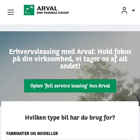
Privatleasing
Gå til hovedindhold
Erhvervsleasing
Erhvervsleasing med Arval: Hold fokus
på din virksomhed, vi tager os af alt
Mobilitetsløsninger
andet!
Partnere
Oplev 'full service leasing' hos Arval
Om Arval
Min Leasingbil
Hvilken type bil har du brug for?
FABRIKATER OG MODELLER