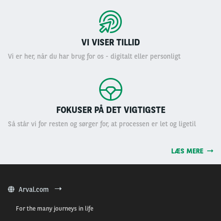
VI VISER TILLID
Vi er her, når du har brug for os - digitalt eller personligt
FOKUSER PÅ DET VIGTIGSTE
Så står vi for resten og sørger for, at processen er let og ligetil
LÆS MERE
Arval.com
For the many journeys in life