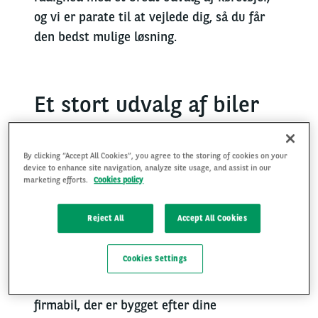
og vi er parate til at vejlede dig, så du får
den bedst mulige løsning.
Et stort udvalg af biler
og varevogne
By clicking “Accept All Cookies”, you agree to the storing of cookies on your
Hos Arval har vi
et stort udvalg af biler og
device to enhance site navigation, analyze site usage, and assist in our
marketing efforts.
Cookies policy
varevogne.
Når du benytter dig af en
erhvervsleaset bil,
spreder
du
leasingprisen
Reject All
Accept All Cookies
over en længere periode,
og dermed
har du
faktisk
flere muligheder
,
end du måske lige
Cookies Settings
tror.
Når du benytter dig af erhvervsleasing
hos Arval, får du
altid leveret en fabriksny
firmabil,
der er
bygget efter dine