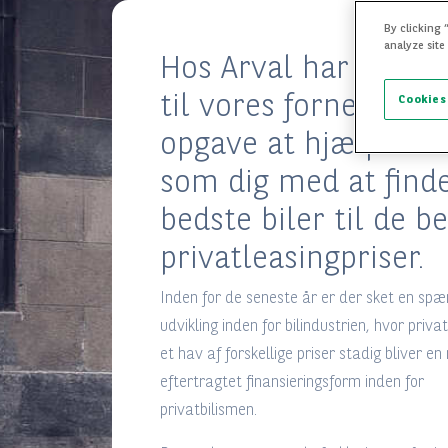
By clicking 
analyze site
Hos Arval har vi gjor
til vores fornemmes
Cookies
opgave at hjælpe ku
som dig med at find
bedste biler til de b
privatleasingpriser.
Inden for de seneste år er der sket en sp
udvikling inden for bilindustrien, hvor privat
et hav af forskellige priser stadig bliver e
eftertragtet finansieringsform inden for
privatbilismen.