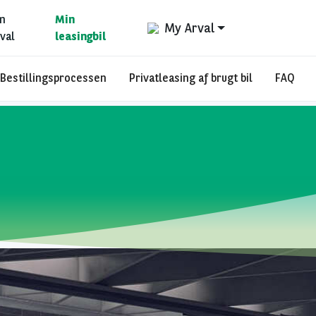
m
Min
My Arval
val
leasingbil
Bestillingsprocessen
Privatleasing af brugt bil
FAQ