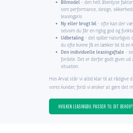
Bilmodel
- den helt åbenlyse faktor 
som performance, design, sikkerhed
leasingpris.
Ny eller brugt bil
- ofte kan der vær
selvom du får en rigtig god og funktion
Udbetaling
- det spiller naturligvis
du ofte kunne få en lækker bil til en 
Den individuelle leasingaftale
- si
fordele. Det er derfor godt givet ud 
situation.
Hos Arval står vi altid klar til at rådgive d
vores kunder, fordi vi ønsker at gøre det mul
HVILKEN LEASINGBIL PASSER TIL DIT BEHOV?