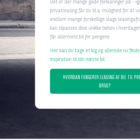
Det er der mange gode forklaringer på - i
privatleasing får du bl.a. mulighed for at 
imellem mange forskellige slags leasingafta
kan tilpasses dine unikke behov i hverdage
får allermest bil for pengene.
Her kan du tage et kig og allerede nu finde
inspiration til din næste bil.
HVORDAN FUNGERER LEASING AF BIL TIL PR
BRUG?