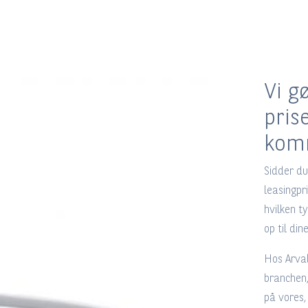
Vi g
pris
kom
Sidder du
leasingpri
hvilken ty
op til di
Hos Arval
branchen,
på vores,