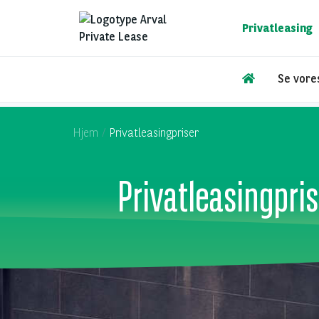
Gå
til
Privatleasing
hovedindhold
Se vores
Hjem
Privatleasingpriser
Privatleasingpris
Content