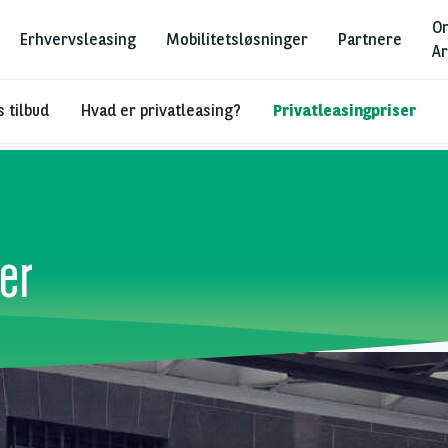
O
Erhvervsleasing
Mobilitetsløsninger
Partnere
Ar
 tilbud
Hvad er privatleasing?
Privatleasingpriser
er