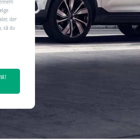
gennem
vælge
ler, der
n, så du
IVAT