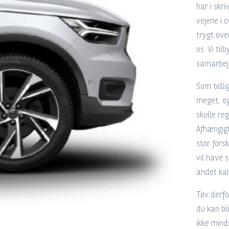
har i skr
vejene i 
trygt ove
os. Vi til
samarbejd
Som tidli
meget, og
skulle re
Afhængigt
stor fors
vil have 
andet kan
Tøv derfo
du kan bl
ikke mind