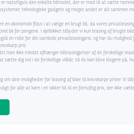
er naturligvis den enkelte bilmodel, der er med til at sætte rammen
ssystemer, teknologiske gadgets og meget andet er alt sammen me
e en økonomisk fidus i at vælge en brugt bil, da vores privatleasing
el bil for pengene. I øjeblikket tilbyder vi kun leasing af brugte bile
 også en rolle for din samlede privatleasingpris, og har du mulighed
knivskarp pris.
dst men ikke mindst afhænger billeasingpriser af de forskellige leasi
at sætte dig ind i de forskellige vilkår, så du kan blive klogere på,
ig om dine muligheder for leasing af biler til knivskarpe priser. Vi ti
igt for alle at køre i en sikker bil til en fornuftig pris, der ikke væl