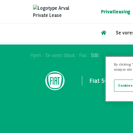
Gå
til
Privatleasing
hovedindhold
Se vores
Hjem
Se vores tilbud
Fiat
500
By clicking 
analyze site
Fiat 500 - Priva
Cookies