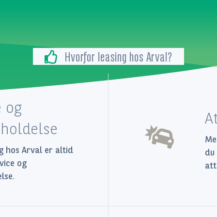
Hvorfor leasing hos Arval?
e og
A
eholdelse
Med
g hos Arval er altid
du 
rvice og
att
lse.