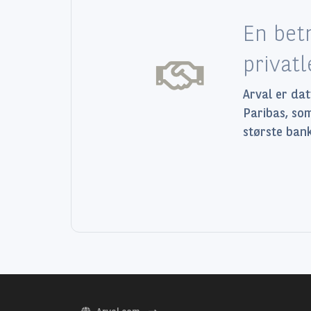
En bet
privat
Arval er da
Paribas, so
største bank