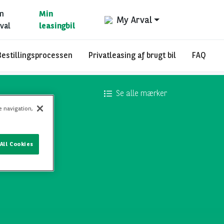
m
Min
My Arval
val
leasingbil
Bestillingsprocessen
Privatleasing af brugt bil
FAQ
Se alle mærker
e navigation,
All Cookies