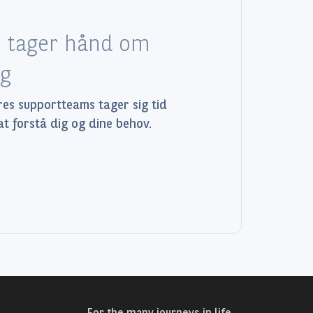
i tager hånd om
ig
es supportteams tager sig tid
 at forstå dig og dine behov.
For the many journeys in life