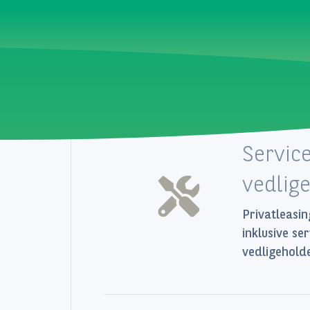
Servic
vedlig
Privatleasin
inklusive se
vedligeholde