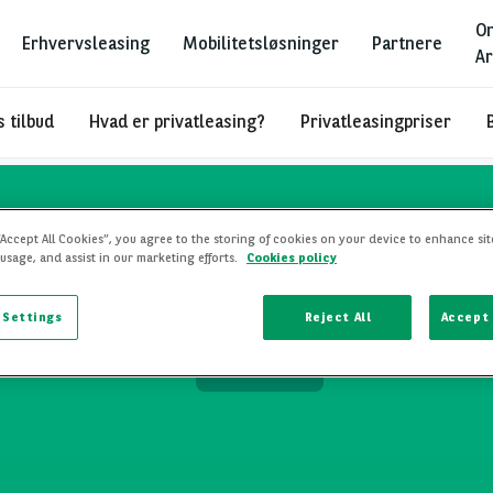
O
Erhvervsleasing
Mobilitetsløsninger
Partnere
Ar
 tilbud
Hvad er privatleasing?
Privatleasingpriser
“Accept All Cookies”, you agree to the storing of cookies on your device to enhance sit
 usage, and assist in our marketing efforts.
Cookies policy
te Lease
 Settings
Reject All
Accept 
ALL MODELS