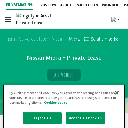
Gå
PRIVATLEASING
ERHVERVSLEASING
MOBILITETSLØSNINGER
P
til
hovedindhold
Hjem
Se vores tilbud
Nissan
Micra
Se alle mærker
Nissan Micra - Private Lease
Se vores tilbud
ALL MODELS
Hvad er privatleasing?
By clicking “Accept All Cookies”, you agree to the storing of cookies on
your device to enhance site navigation, analyze site usage, and assist in
Privatleasingpriser
our marketing efforts.
Cookies policy
Reject All
Accept All Cookies
Bestillingsprocessen