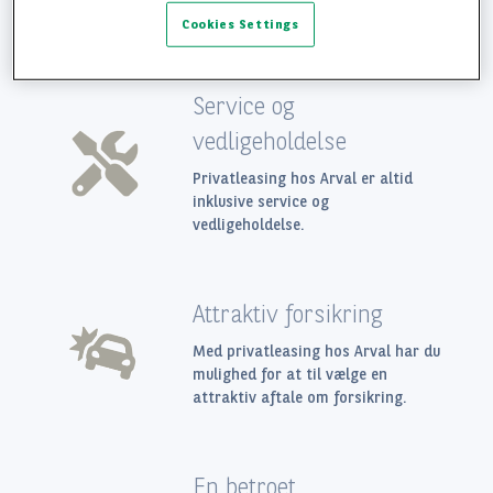
Hvorfor leasing hos Arval?
Cookies Settings
Privatleasing af brugt bil
Service og
FAQ
vedligeholdelse
Privatleasing hos Arval er altid
inklusive service og
vedligeholdelse.
Attraktiv forsikring
Med privatleasing hos Arval har du
mulighed for at til vælge en
attraktiv aftale om forsikring.
En betroet