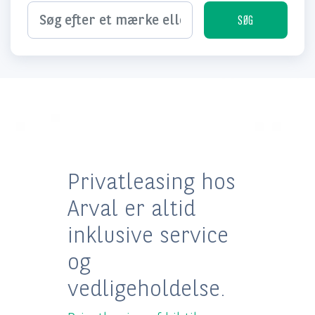
Søg efter et mærke eller en bestemt model...
SØG
Privatleasing af brugt bil
FAQ
Privatleasing hos
Arval er altid
inklusive service
og
vedligeholdelse.