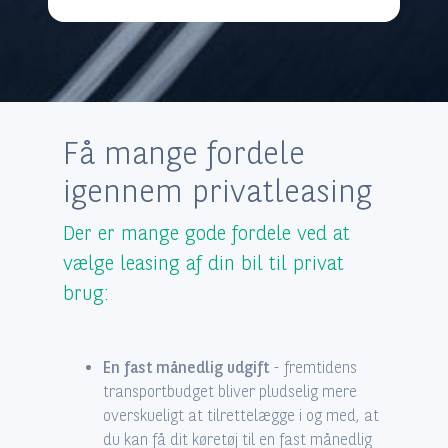
Få mange fordele
igennem privatleasing
Der er mange gode fordele ved at
vælge leasing af din bil til privat
brug:
En fast månedlig udgift
- fremtidens
transportbudget bliver pludselig mere
overskueligt at tilrettelægge i og med, at
du kan få dit køretøj til en fast månedlig