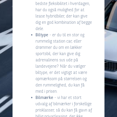
bedste fleksibilitet i hverdagen,
har du også mulighed for at
lease hybridbiler, der kan give
dig en god kombination af begge
dele.
Biltype
- er du til en stor og
rummelig station car, eller
drømmer du om en lækker
sportsbil, der kan give dig
adrenalinens sus ude på
landevejene? Når du vælger
biltype, er det vigtigt at være
opmærksom på størrelsen og
den rummelighed, du kan få
med i prisen.
Bilmærke
- vi har et stort
udvalg af bilmærker i forskellige
prisklasser, så du kan få gavn af
billig privatleasing, der ikke