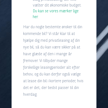
vælter dit økonomiske budget.
Du kan se vores mærker lige
her.
Har du nogle bestemte ønsker til din
kommende bil? Vi står klar til at
hjælpe dig med privatleasing af din
nye bil, så du kan være sikker på at
have glæde af den i mange år
fremover. Vi tilbyder mange
forskellige leasingperioder alt efter
behov, og du kan derfor også vælge
at lease din bil i kortere perioder, hvis
det er det, der bedst passer til din
hverdag.