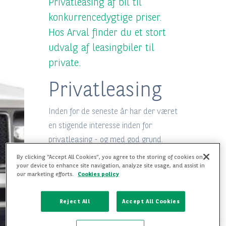
Privatleasing af bil til
konkurrencedygtige priser.
Hos Arval finder du et stort
udvalg af leasingbiler til
private.
Privatleasing
Inden for de seneste år har der været
en stigende interesse inden for
privatleasing - og med god grund.
Leasing af en bil til privat brug er
By clicking “Accept All Cookies”, you agree to the storing of cookies on
your device to enhance site navigation, analyze site usage, and assist in
nemlig både nemt og ligetil, når dit
our marketing efforts.
Cookies policy
daglige kørselsbehov skal dækkes på
en økonomisk forsvarlig måde. Hos
Reject All
Accept All Cookies
Arval har du mulighed for at vælge
imellem et stort udvalg af biler, og en