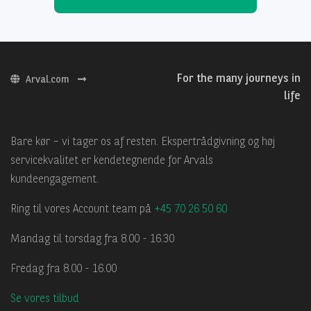
For the many journeys in
Arval.com
life
Bare kør – vi tager os af resten. Ekspertrådgivning og høj
servicekvalitet er kendetegnende for Arvals
kundeengagement.
Ring til vores Account team på
+45 70 26 50 60
Mandag til torsdag fra 8.00 - 16.30
Fredag fra 8.00 - 16.00
Se vores tilbud