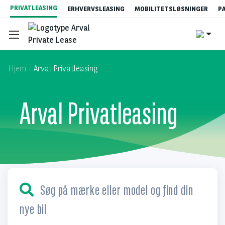
Gå
PRIVATLEASING
ERHVERVSLEASING
MOBILITETSLØSNINGER
P
til
hovedindhold
Hjem
Arval Privatleasing
Arval Privatleasing
Se vores tilbud
Hvad er privatleasing?
Content
Privatleasingpriser
Søg på mærke eller model og find din
nye bil
Bestillingsprocessen