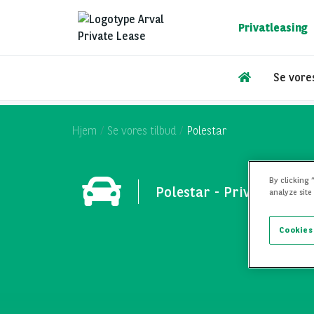
Gå
til
Privatleasing
hovedindhold
Se vores
Hjem
Se vores tilbud
Polestar
By clicking 
Polestar - Private Lease
analyze site
Cookies