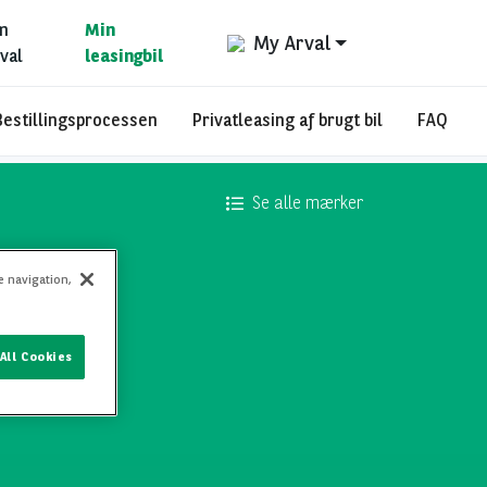
m
Min
My Arval
val
leasingbil
Bestillingsprocessen
Privatleasing af brugt bil
FAQ
Se alle mærker
e navigation,
All Cookies