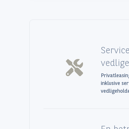
Servic
vedlig
Privatleasin
inklusive se
vedligeholde
En bet