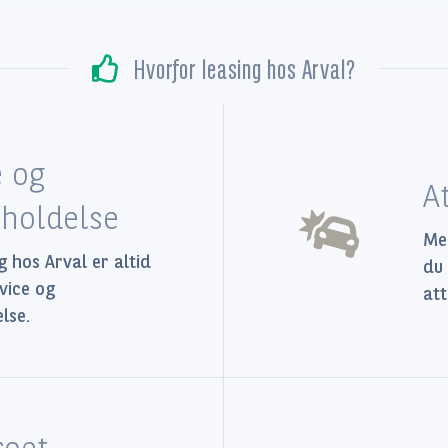
Hvorfor leasing hos Arval?
e og
A
eholdelse
Med
g hos Arval er altid
du 
rvice og
att
lse.
roet