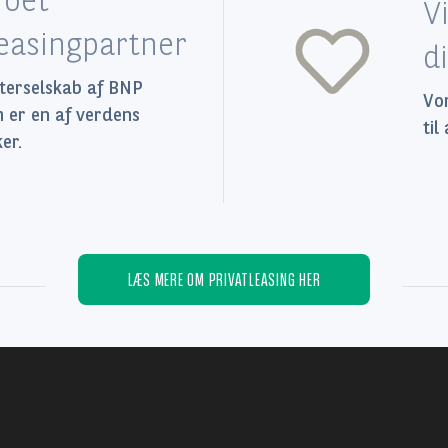
V
leasingpartner
d
tterselskab af BNP
Vor
m er en af verdens
til
er.
LÆS MERE OM PRIVATLEASING HER