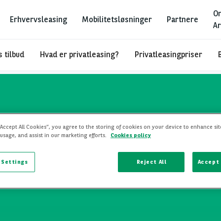
O
Erhvervsleasing
Mobilitetsløsninger
Partnere
Ar
 tilbud
Hvad er privatleasing?
Privatleasingpriser
“Accept All Cookies”, you agree to the storing of cookies on your device to enhance sit
 usage, and assist in our marketing efforts.
Cookies policy
 Settings
Reject All
Accept 
ALL MODELS