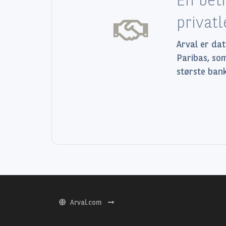
privat
Arval er da
Paribas, so
største bank
Arval.com