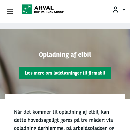
Privatleasing
Gå til hovedindhold
Erhvervsleasing
Opladning af elbil
Mobilitetsløsninger
Læs mere om ladeløsninger til firmabil
Partnere
Om Arval
Min Leasingbil
Når det kommer til opladning af elbil, kan
dette hovedsageligt gøres på tre måder: via
opladning derhjemme, på arbejdspladsen og