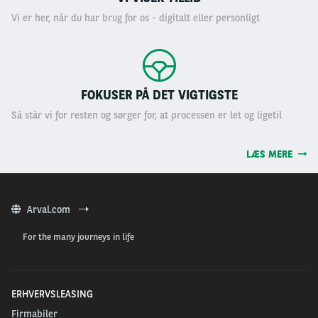
Vi er her, når du har brug for os - digitalt eller personligt
FOKUSER PÅ DET VIGTIGSTE
Så står vi for resten og sørger for, at processen er let og ligetil
LÆS MERE
Arval.com
For the many journeys in life
ERHVERVSLEASING
Firmabiler