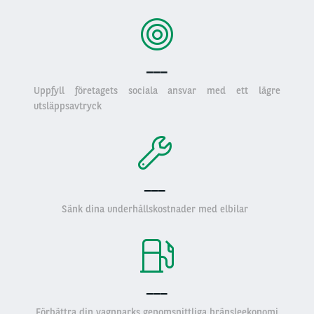
___
Uppfyll företagets sociala ansvar med ett lägre
utsläppsavtryck
___
Sänk dina underhållskostnader med elbilar
___
Förbättra din vagnparks genomsnittliga bränsleekonomi