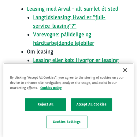
Leasing med Arval - alt samlet ét sted
Langtidsleasing: Hvad er "full-
service-leasing"?"
Varevogne: pålidelige og
hårdtarbejdende lejebiler
Om leasing
Leasing eller køb: Hvorfor er leasing
bedre?
Vær herre over dit budget: Lad Arval
By clicking “Accept All Cookies”, you agree to the storing of cookies on your
device to enhance site navigation, analyze site usage, and assist in our
tilføje værdi
marketing efforts.
Cookies policy
Arval: en betroet partner
Reject All
Accept All Cookies
Mobilitetsløsninger
Cookies Settings
Leasing med Arval - alt samlet ét sted