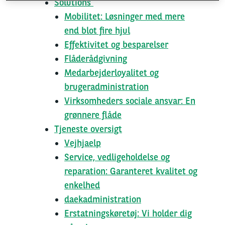
Solutions
Mobilitet: Løsninger med mere
end blot fire hjul
Effektivitet og besparelser
Flåderådgivning
Medarbejderloyalitet og
brugeradministration
Virksomheders sociale ansvar: En
grønnere flåde
Tjeneste oversigt
Vejhjaelp
Service, vedligeholdelse og
reparation: Garanteret kvalitet og
enkelhed
daekadministration
Erstatningskøretøj: Vi holder dig