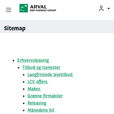
Privatleasing
Sitemap
Gå til hovedindhold
Erhvervsleasing
Mobilitetsløsninger
Erhvervsleasing
Partnere
Tilbud og tjenester
Langfristede lejetilbud
Om Arval
LCV offers
Makes
Min Leasingbil
Grønne firmabiler
Releasing
Månedens bil