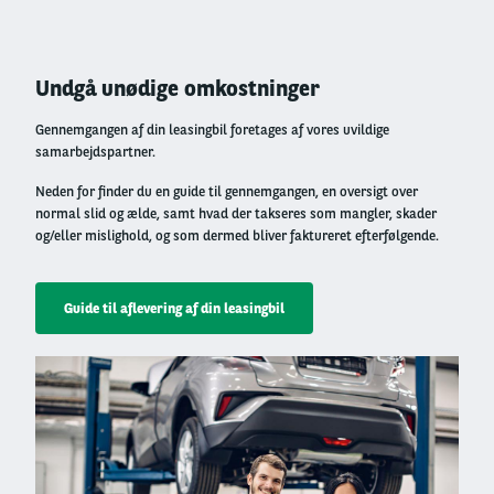
Left
Undgå unødige omkostninger
column
Gennemgangen af din leasingbil foretages af vores uvildige
samarbejdspartner.
Neden for finder du en guide til gennemgangen, en oversigt over
normal slid og ælde, samt hvad der takseres som mangler, skader
og/eller mislighold, og som dermed bliver faktureret efterfølgende.
Guide til aflevering af din leasingbil
Right
column