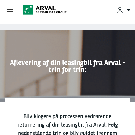
Privatleasing
Gå til hovedindhold
Erhvervsleasing
Mobilitetsløsninger
Aflevering af din leasingbil fra Arval -
trin for trin:
Partnere
Om Arval
Min Leasingbil
Bliv klogere på processen vedrørende
returnering af din leasingbil fra Arval. Følg
nedenstående trin og bliv guidet igennem