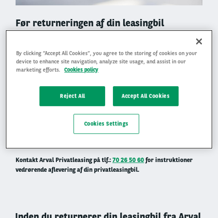
Right
Før returneringen af din leasingbil
column
Din leasingbil fra Arval skal returneres hos en af vores
By clicking “Accept All Cookies”, you agree to the storing of cookies on your
samarbejdspartnere på den aftalte udløbsdato. Hvis udløbsdatoen
device to enhance site navigation, analyze site usage, and assist in our
falder på en weekend eller helligdag, skal bilen returneres den sidste
marketing efforts.
Cookies policy
hverdag før den aftalte udløbsdato.
Du vælger selv, hvor du vil
returnere din bil, og du afholder alle omkostninger i denne
forbindelse.
Reject All
Accept All Cookies
Vi anbefaler, at du booker en tid minimum en måned før, din
leasingaftale udløber. Hvis du booker tid til returnering, og der ingen
Cookies Settings
ledige tider er på den ordinære udløbsdato, kan bilen returneres
dagen før.
Kontakt Arval Privatleasing på tlf.:
70 26 50 60
for instruktioner
vedrørende aflevering af din privatleasingbil.
Inden du returnerer din leasingbil fra Arval,