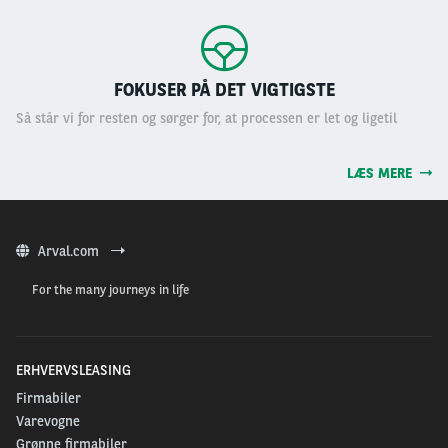
FOKUSER PÅ DET VIGTIGSTE
Så står vi for resten og sørger for, at processen er let og ligetil
LÆS MERE
Arval.com
For the many journeys in life
ERHVERVSLEASING
Firmabiler
Varevogne
Grønne firmabiler