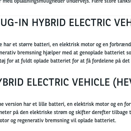
r med opladningsmuligheder undervejs. Flere store tankst
UG-IN HYBRID ELECTRIC VEH
e har et større batteri, en elektrisk motor og en forbræ
nerativ bremsning hjælper med at genoplade batteriet som
tøj for at fuldt oplade batteriet for at få fordelene på de
BRID ELECTRIC VEHICLE (HE
e version har et lille batteri, en elektrisk motor og en f
meter på den elektriske strøm og skifter derefter tilbag
otor og regenerativ bremsning vil oplade batteriet.