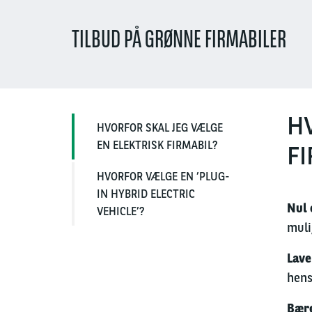
TILBUD PÅ GRØNNE FIRMABILER
H
HVORFOR SKAL JEG VÆLGE
EN ELEKTRISK FIRMABIL?
FI
HVORFOR VÆLGE EN ’PLUG-
IN HYBRID ELECTRIC
Nul 
VEHICLE’?
muli
Lave
hens
Bær