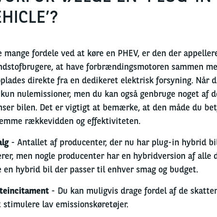
HICLE’?
e mange fordele ved at køre en PHEV, er den der appellerer
dstofbrugere, at have forbrændingsmotoren sammen med
plades direkte fra en dedikeret elektrisk forsyning. Når du
 kun nulemissioner, men du kan også genbruge noget af den
ser bilen. Det er vigtigt at bemærke, at den måde du betj
emme rækkevidden og effektiviteten.
lg
- Antallet af producenter, der nu har plug-in hybrid bil
erer, men nogle producenter har en hybridversion af alle de
 en hybrid bil der passer til enhver smag og budget.
teincitament
- Du kan muligvis drage fordel af de skatt
at stimulere lav emissionskøretøjer.