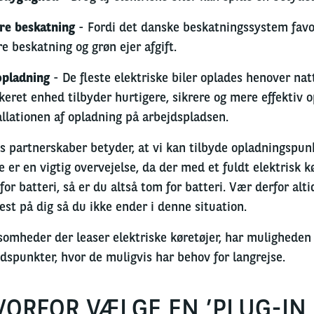
re beskatning
- Fordi det danske beskatningssystem favor
re beskatning og grøn ejer afgift.
opladning
- De fleste elektriske biler oplades henover na
keret enhed tilbyder hurtigere, sikrere og mere effektiv 
allationen af ​​opladning på arbejdspladsen.
s partnerskaber betyder, at vi kan tilbyde opladningspun
e er en vigtig overvejelse, da der med et fuldt elektrisk k
for batteri, så er du altså tom for batteri. Vær derfor a
est på dig så du ikke ender i denne situation.
somheder der leaser elektriske køretøjer, har muligheden fo
idspunkter, hvor de muligvis har behov for langrejse.
VORFOR VÆLGE EN ’PLUG-IN 