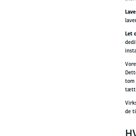
Lave
lave
Let 
dedi
inst
Vore
Dett
tom 
tætt
Virk
de t
H