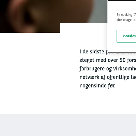
By clicking “
site usage, a
Cookies
I de sidste par år er an
steget med over 50 forsk
forbrugere og virksomhe
netværk af offentlige la
nogensinde før.