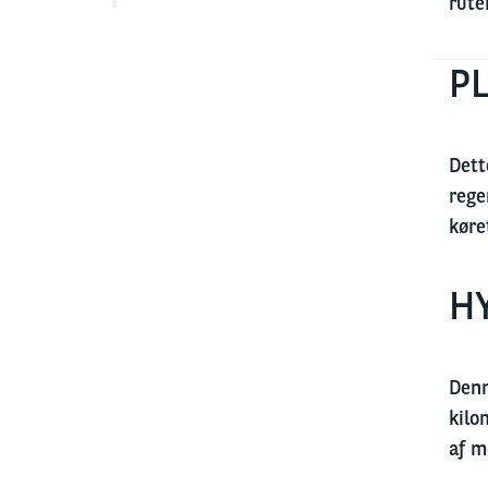
rute
PL
Dett
rege
køre
HY
Denn
kilo
af m