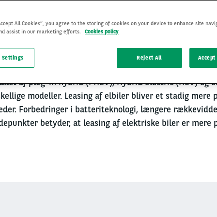
Accept All Cookies”, you agree to the storing of cookies on your device to enhance site navi
nd assist in our marketing efforts.
Cookies policy
 Settings
Reject All
Accept 
tallet af plug-in hybrid (PHEV), Hybrid Electric (HEV) og e
ellige modeller. Leasing af elbiler bliver et stadig mere
der. Forbedringer i batteriteknologi, længere rækkevidd
depunkter betyder, at leasing af elektriske biler er mere 