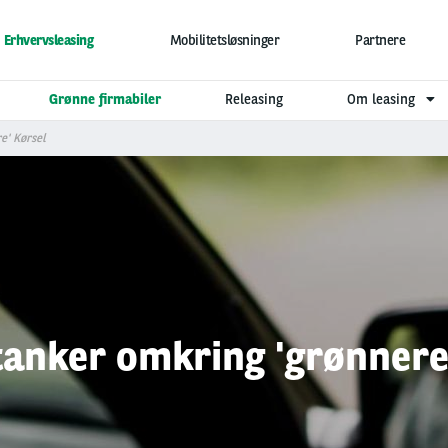
Erhvervsleasing
Mobilitetsløsninger
Partnere
Grønne firmabiler
Releasing
Om leasing
e' Kørsel
tanker omkring 'grønnere