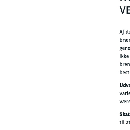
VE
Af d
bræn
geno
ikke
brem
best
Udva
vari
være
Skat
til 