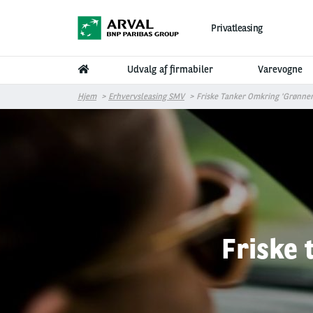
Gå til hovedindhold
Privatleasing
Udvalg af firmabiler
Varevogne
Hjem
Erhvervsleasing SMV
Friske Tanker Omkring 'grønner
Friske 