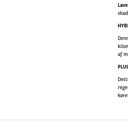
Lave
skad
HYBR
Denn
kilo
af m
PLUG
Dett
rege
køre