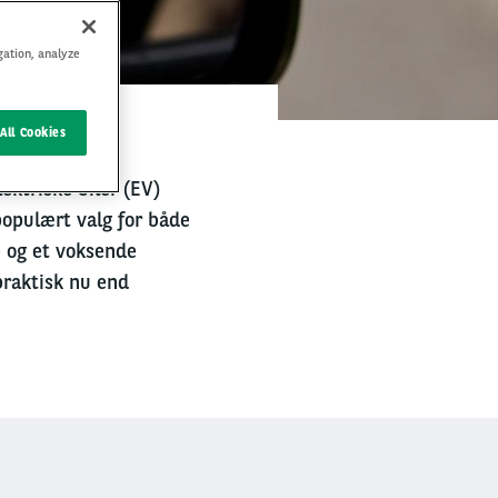
gation, analyze
All Cookies
lektriske biler (EV)
 populært valg for både
e og et voksende
praktisk nu end