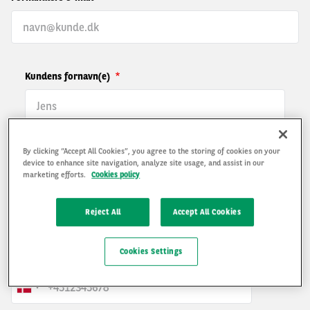
Navn
Kundens fornavn(e)
Kundens mellemnavn(e)
By clicking “Accept All Cookies”, you agree to the storing of cookies on your
device to enhance site navigation, analyze site usage, and assist in our
marketing efforts.
Cookies policy
Kundens efternavn(e)
Reject All
Accept All Cookies
Cookies Settings
Kundens telefonnummer
?