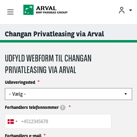
Privatleasing
Changan Privatleasing via Arval
Gå til hovedindhold
Erhvervsleasing
UDFYLD WEBFORM TIL CHANGAN
Mobilitetsløsninger
PRIVATLEASING VIA ARVAL
Partnere
Udleveringssted
Om Arval
Forhandlers telefonnummer
Min Leasingbil
?
Forhandlers e-mail