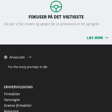
FOKUSER PÅ DET VIGTIGSTE
Så står vi for resten og sørger for, at processen er let og ligetil
LÆS MERE
Arval.com
For the many journeys in life
ERHVERVSLEASING
Firmabiler
Varevogne
Grønne firmabiler
Releasing