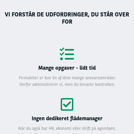
VI FORSTÅR DE UDFORDRINGER, DU STÅR OVER
FOR
Mange opgaver - lidt tid
Firmabiler er kun én af dine mange ansvarsområder.
Derfor adminsitrerer vi, men du bevarer kontrollen.
Ingen dedikeret flådemanager
Når du også har HR, økonomi eller drift på agendaen,