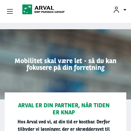
Privatleasing
Gå til hovedindhold
Erhvervsleasing
Mobilitetsløsninger
Mobilitet skal være let - så du kan
fokusere på din forretning
Partnere
Om Arval
Min Leasingbil
ARVAL ER DIN PARTNER, NÅR TIDEN
ER KNAP
Hos Arval ved vi, at din tid er kostbar.
Derfor
tilbyder vi løsninger, der er skræddersyet til