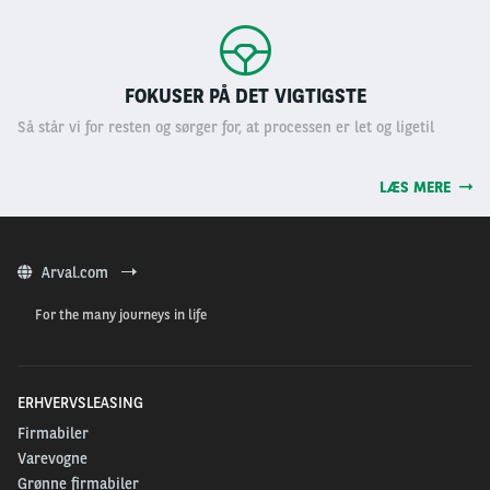
FOKUSER PÅ DET VIGTIGSTE
Så står vi for resten og sørger for, at processen er let og ligetil
LÆS MERE
Arval.com
For the many journeys in life
ERHVERVSLEASING
Firmabiler
Varevogne
Grønne firmabiler