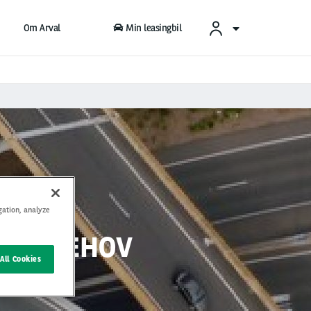
Om Arval
Min leasingbil
gation, analyze
SELSBEHOV
All Cookies