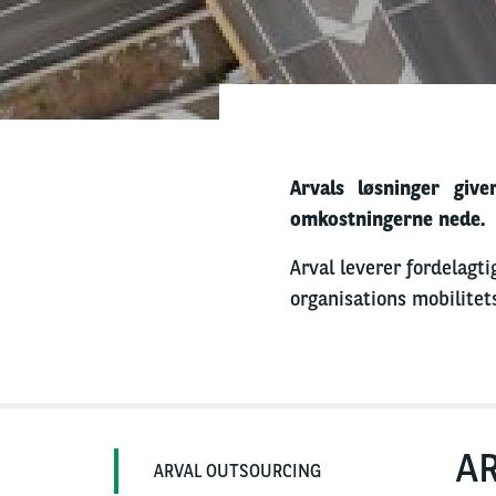
Arvals løsninger give
omkostningerne nede.
Arval leverer fordelagti
organisations mobilitets
A
ARVAL OUTSOURCING