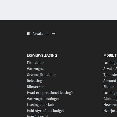
Arval.com
ERHVERVSLEASING
MOBILI
Firmabiler
Løsninge
Varevogne
Arval - 
Grønne firmabiler
Tjeneste
Releasing
Account
Bilmærker
Elbiler
Hvad er operationel leasing?
Løsninger
Varevogns løsninger
Globale 
Leasing eller køb
Newsro
Hold styr på dit budget
Hvorfor 
Hvorfor Arval