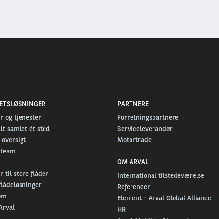
TETSLØSNINGER
PARTNERE
r og tjenester
Forretningspartnere
Alt samlet ét sted
Serviceleverandør
 oversigt
Motortrade
 team
OM ARVAL
 til store flåder
International tilstedeværelse
flådeløsninger
Referencer
om
Element - Arval Global Alliance
Arval
HR