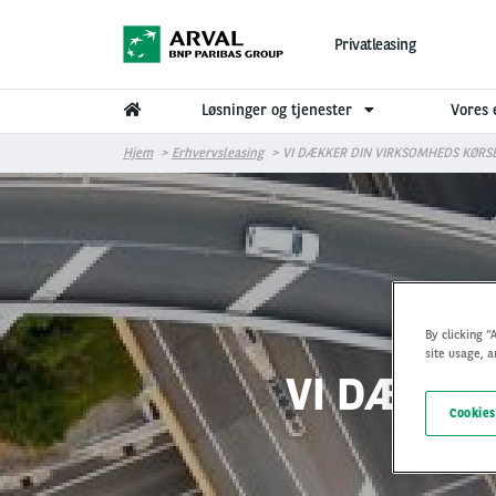
Gå til hovedindhold
Privatleasing
Løsninger og tjenester
Vores 
Hjem
Erhvervsleasing
VI DÆKKER DIN VIRKSOMHEDS KØRS
By clicking “
site usage, a
VI DÆKKE
Cookies