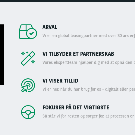
ARVAL
Vi er en global leasingpartner med over 30 års erf
VI TILBYDER ET PARTNERSKAB
Vores ekspertteam hjælper dig med at opnå den b
VI VISER TILLID
Vi er her, når du har brug for os - digitalt eller pe
FOKUSER PÅ DET VIGTIGSTE
Så står vi for resten og sørger for, at processen er 