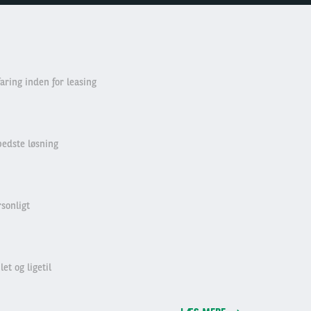
aring inden for leasing
edste løsning
rsonligt
let og ligetil