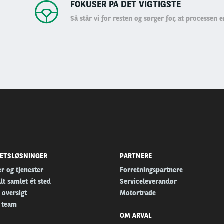
FOKUSER PÅ DET VIGTIGSTE
Så står vi for resten og sørger for, at processen er
TETSLØSNINGER
PARTNERE
r og tjenester
Forretningspartnere
Alt samlet ét sted
Serviceleverandør
 oversigt
Motortrade
 team
OM ARVAL