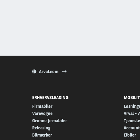
Arval.com
ERHVERVSLEASING
MOBILI
Firmabiler
Løsninge
Varevogne
Arval - 
Grønne firmabiler
Tjeneste
Releasing
Account
Bilmærker
Elbiler