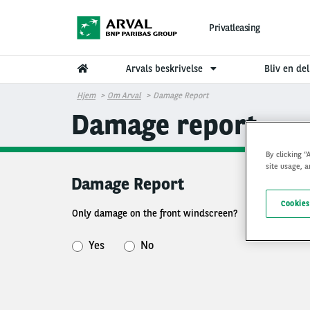
Gå til hovedindhold
Privatleasing
Arvals beskrivelse
Bliv en del
Hjem
Om Arval
Damage Report
Damage report
By clicking “
site usage, a
Damage Report
Cookies
Only damage on the front windscreen?
Yes
No