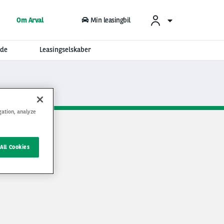
Om Arval
Min leasingbil
ade
Leasingselskaber
gation, analyze
All Cookies