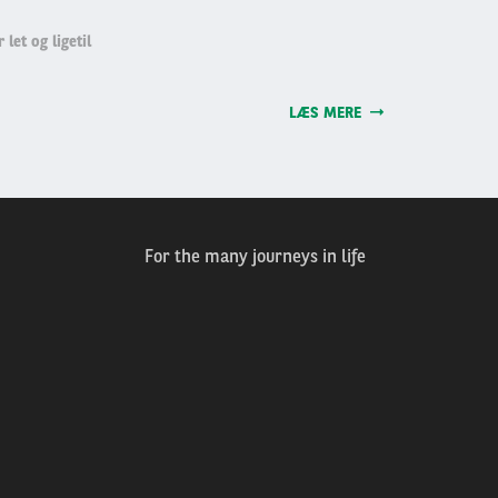
 let og ligetil
LÆS MERE
For the many journeys in life