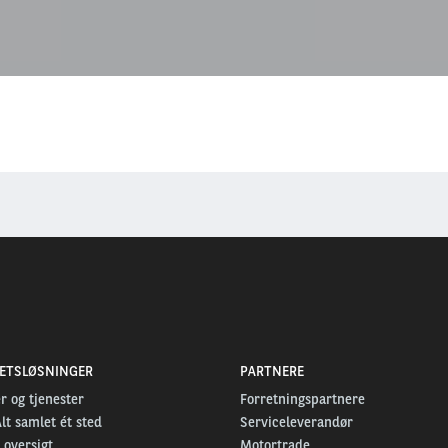
TETSLØSNINGER
PARTNERE
r og tjenester
Forretningspartnere
Alt samlet ét sted
Serviceleverandør
 oversigt
Motortrade