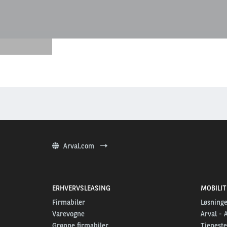
Arval.com
ERHVERVSLEASING
MOBILI
Firmabiler
Løsninge
Varevogne
Arval - 
Grønne firmabiler
Tjeneste