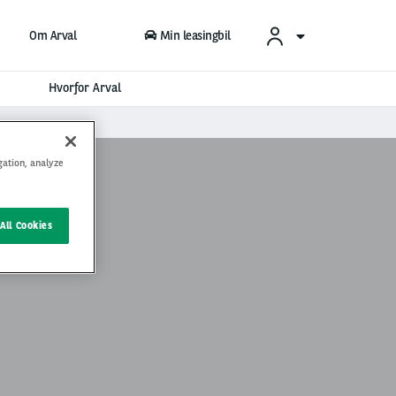
Om Arval
Min leasingbil
Hvorfor Arval
gation, analyze
All Cookies