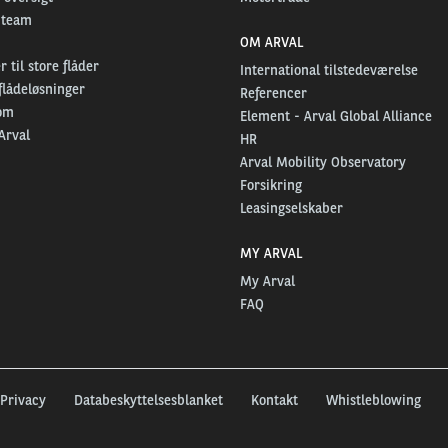
 team
OM ARVAL
 til store flåder
International tilstedeværelse
flådeløsninger
Referencer
om
Element - Arval Global Alliance
Arval
HR
Arval Mobility Observatory
Forsikring
Leasingselskaber
MY ARVAL
My Arval
FAQ
Privacy
Databeskyttelsesblanket
Kontakt
Whistleblowing