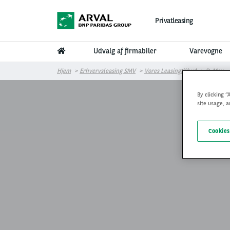
Gå til hovedindhold
Privatleasing
Udvalg af firmabiler
Varevogne
Hjem
Erhvervsleasing SMV
Vores Leasingtilbud
D-Max
By clicking “
site usage, a
Cookies