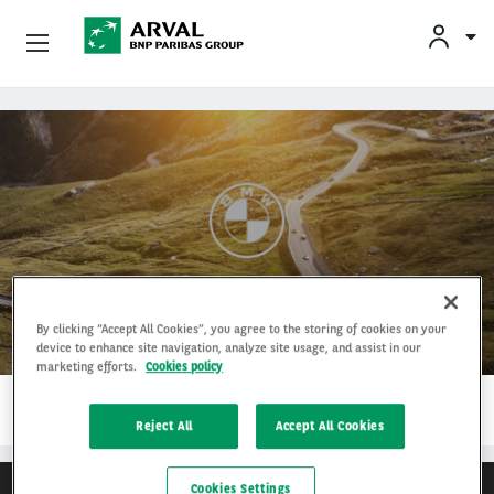
Privatleasing
Gå til hovedindhold
Erhvervsleasing
Mobilitetsløsninger
Partnere
BMW
By clicking “Accept All Cookies”, you agree to the storing of cookies on your
Om Arval
device to enhance site navigation, analyze site usage, and assist in our
marketing efforts.
Cookies policy
1…
Min Leasingbil
LÆS MERE
Reject All
Accept All Cookies
Cookies Settings