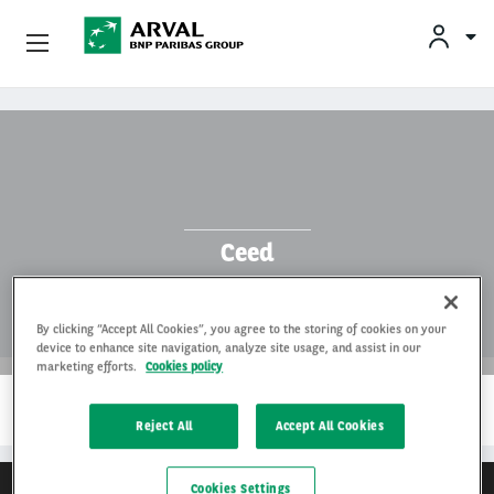
Privatleasing
Gå til hovedindhold
Erhvervsleasing
Mobilitetsløsninger
Ceed
Partnere
By clicking “Accept All Cookies”, you agree to the storing of cookies on your
Om Arval
device to enhance site navigation, analyze site usage, and assist in our
marketing efforts.
Cookies policy
…
Min Leasingbil
LÆS MERE
Reject All
Accept All Cookies
Cookies Settings