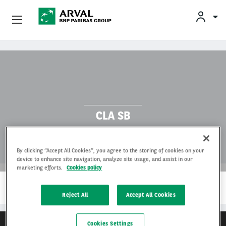
Privatleasing
Gå til hovedindhold
Erhvervsleasing
Mobilitetsløsninger
CLA SB
Partnere
By clicking “Accept All Cookies”, you agree to the storing of cookies on your
Om Arval
device to enhance site navigation, analyze site usage, and assist in our
marketing efforts.
Cookies policy
…
Min Leasingbil
LÆS MERE
Reject All
Accept All Cookies
Cookies Settings