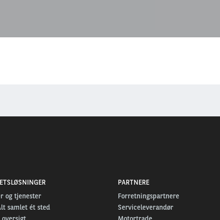
TETSLØSNINGER
PARTNERE
r og tjenester
Forretningspartnere
Alt samlet ét sted
Serviceleverandør
 oversigt
Motortrade