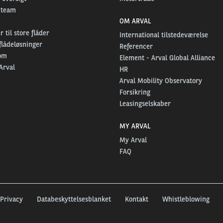
 team
OM ARVAL
 til store flåder
International tilstedeværelse
flådeløsninger
Referencer
om
Element - Arval Global Alliance
Arval
HR
Arval Mobility Observatory
Forsikring
Leasingselskaber
MY ARVAL
My Arval
FAQ
Privacy
Databeskyttelsesblanket
Kontakt
Whistleblowing