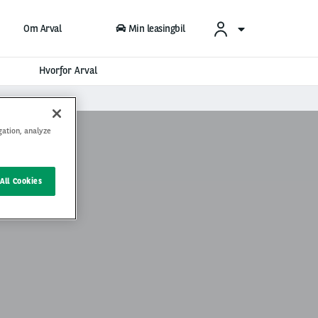
Om Arval
Min leasingbil
Hvorfor Arval
gation, analyze
All Cookies