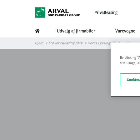
Gå til hovedindhold
Privatleasing
Udvalg af firmabiler
Varevogne
Hjem
Erhvervsleasing SMV
Vores Leasingtilbud
IX3
By clicking “
site usage, a
Cookies