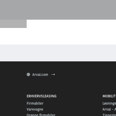
Arval.com
ERHVERVSLEASING
MOBILI
Firmabiler
Løsninge
Varevogne
Arval - 
Grønne firmabiler
Tjeneste