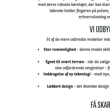
med deres robuste køretøjer, der kan klare
løbende holder fingeren på pulsen,
erhvervsleasing er
VI UDBY
Et af de mere udbredte modeller ind
Stor rummelighed
- denne model skill
Egnet til svært terræn
- når du vælge
sine udfordrende omgivelser - f
Inddragelse af ny teknologi
- med nye,
Lækkert design
- det ikoniske design
FÅ SKA