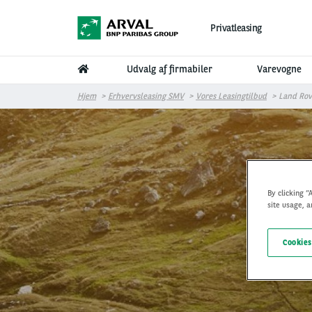
Gå til hovedindhold
Privatleasing
Udvalg af firmabiler
Varevogne
Hjem
Erhvervsleasing SMV
Vores Leasingtilbud
Land Rov
By clicking “
site usage, a
Cookies