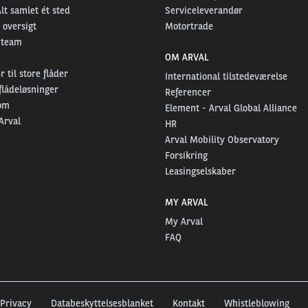
Alt samlet ét sted
Serviceleverandør
 oversigt
Motortrade
 team
OM ARVAL
 til store flåder
International tilstedeværelse
flådeløsninger
Referencer
om
Element - Arval Global Alliance
Arval
HR
Arval Mobility Observatory
Forsikring
Leasingselskaber
MY ARVAL
My Arval
FAQ
Privacy
Databeskyttelsesblanket
Kontakt
Whistleblowing