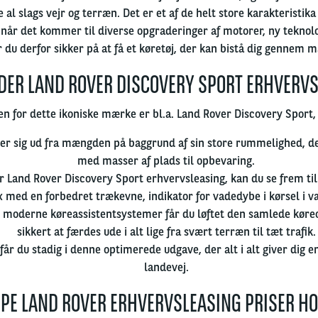
 al slags vejr og terræn. Det er et af de helt store karakteristik
 når det kommer til diverse opgraderinger af motorer, ny tekno
 du derfor sikker på at få et køretøj, der kan bistå dig gennem 
DER LAND ROVER DISCOVERY SPORT ERHVERV
en for dette ikoniske mærke er bl.a. Land Rover Discovery Sport
er sig ud fra mængden på baggrund af sin store rummelighed, d
med masser af plads til opbevaring.
r Land Rover Discovery Sport erhvervsleasing, kan du se frem til 
x med en forbedret trækevne, indikator for vadedybe i kørsel i 
 moderne køreassistentsystemer får du løftet den samlede køre
sikkert at færdes ude i alt lige fra svært terræn til tæt trafik.
 får du stadig i denne optimerede udgave, der alt i alt giver dig 
landevej.
RPE LAND ROVER ERHVERVSLEASING PRISER HO