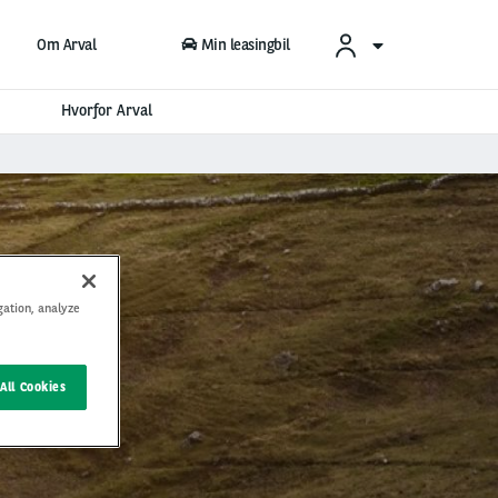
Om Arval
Min leasingbil
Hvorfor Arval
gation, analyze
All Cookies