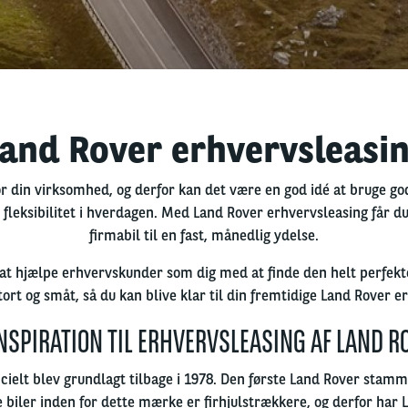
and Rover erhvervsleasi
or din virksomhed, og derfor kan det være en god idé at bruge god
r fleksibilitet i hverdagen. Med Land Rover erhvervsleasing får 
firmabil til en fast, månedlig ydelse.
at hjælpe erhvervskunder som dig med at finde den helt perfekte f
ort og småt, så du kan blive klar til din fremtidige Land Rover e
INSPIRATION TIL ERHVERVSLEASING AF LAND R
icielt blev grundlagt tilbage i 1978. Den første Land Rover stamm
e biler inden for dette mærke er firhjulstrækkere, og derfor har 