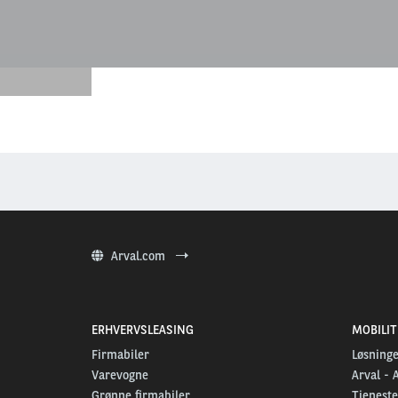
Arval.com
ERHVERVSLEASING
MOBILI
Firmabiler
Løsninge
Varevogne
Arval - 
Grønne firmabiler
Tjeneste