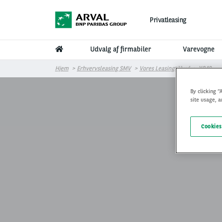
Gå til hovedindhold
Privatleasing
Udvalg af firmabiler
Varevogne
Hjem
Erhvervsleasing SMV
Vores Leasingtilbud
XC40
By clicking “
site usage, a
Cookies