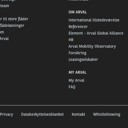
 team
OM ARVAL
 til store flåder
International tilstedeværelse
flådeløsninger
Referencer
om
Element - Arval Global Alliance
Arval
HR
Arval Mobility Observatory
Forsikring
Leasingselskaber
MY ARVAL
My Arval
FAQ
Privacy
Databeskyttelsesblanket
Kontakt
Whistleblowing