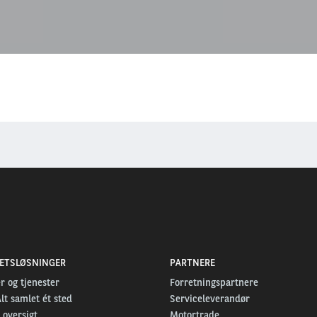
TETSLØSNINGER
PARTNERE
r og tjenester
Forretningspartnere
Alt samlet ét sted
Serviceleverandør
 oversigt
Motortrade