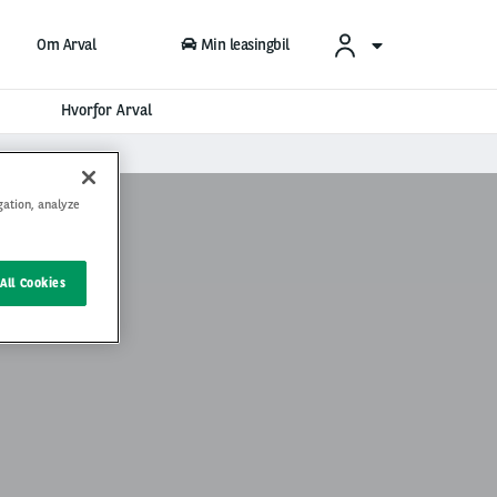
Om Arval
Min leasingbil
Hvorfor Arval
gation, analyze
All Cookies