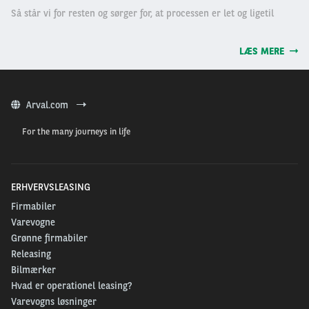
Så står vi for resten og sørger for, at processen er let og ligetil
LÆS MERE
Arval.com
For the many journeys in life
ERHVERVSLEASING
Firmabiler
Varevogne
Grønne firmabiler
Releasing
Bilmærker
Hvad er operationel leasing?
Varevogns løsninger