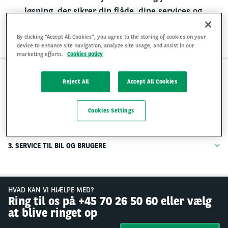
løsning, der sikrer din flåde, dine services og
dine brugere service af høj kvalitet.
By clicking “Accept All Cookies”, you agree to the storing of cookies on your
device to enhance site navigation, analyze site usage, and assist in our
marketing efforts.
Cookies policy
Reject All
Accept All Cookies
1. LAD ARVAL KLARE OPGAVEN
Cookies Settings
2. VI HOLDER DEN HØJESTE KVALITET, SÅ DU KAN FOKUSERE
PÅ DIN FORRETNING
3. SERVICE TIL BIL OG BRUGERE
HVAD KAN VI HJÆLPE MED?
Ring til os på +45 70 26 50 60 eller vælg
at blive ringet op