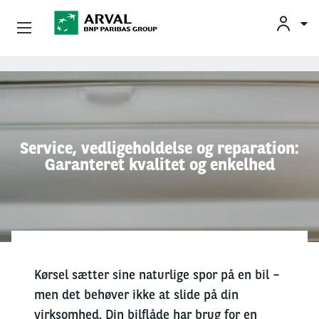
Privatleasing
Gå til hovedindhold
Erhvervsleasing
Mobilitetsløsninger
Service, vedligeholdelse og reparation:
Garanteret kvalitet og enkelhed
Partnere
Om Arval
Min Leasingbil
Kørsel sætter sine naturlige spor på en bil –
men det behøver ikke at slide på din
virksomhed. Din bilflåde har brug for en