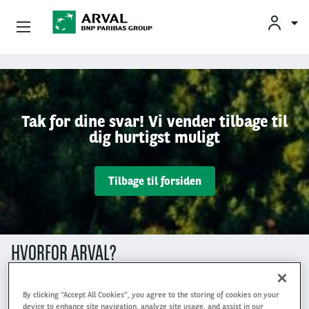
Privatleasing
Gå til hovedindhold
Erhvervsleasing
Tak for dine svar! Vi vender tilbage til
dig hurtigst muligt
Mobilitetsløsninger
Partnere
Tilbage til forsiden
Om Arval
Min Leasingbil
HVORFOR ARVAL?
By clicking “Accept All Cookies”, you agree to the storing of cookies on your
device to enhance site navigation, analyze site usage, and assist in our