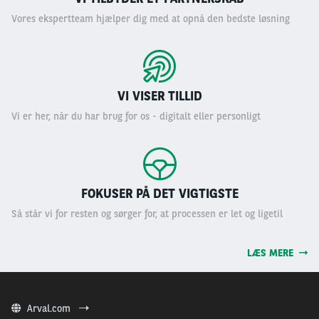
Vores ekspertteam hjælper dig med at opnå den bedste løsning
VI VISER TILLID
Vi er her, når du har brug for os - digitalt eller personligt
FOKUSER PÅ DET VIGTIGSTE
Så står vi for resten og sørger for, at processen er let og ligetil
LÆS MERE
Arval.com