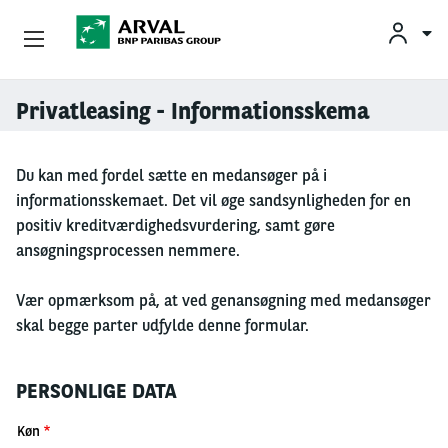
Privatleasing
Privatleasing - Informationsskema
Gå til hovedindhold
Erhvervsleasing
Du kan med fordel sætte en medansøger på i
informationsskemaet. Det vil øge sandsynligheden for en
Mobilitetsløsninger
positiv kreditværdighedsvurdering, samt gøre
ansøgningsprocessen nemmere.
Partnere
Vær opmærksom på, at ved genansøgning med medansøger
Om Arval
skal begge parter udfylde denne formular.
Min Leasingbil
PERSONLIGE DATA
Køn