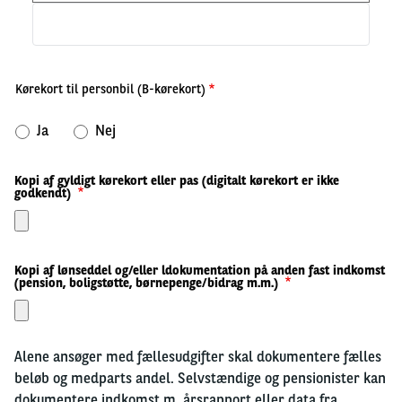
Street
address
line
3
Kørekort til personbil (B-kørekort)
Ja
Nej
Kopi af gyldigt kørekort eller pas (digitalt kørekort er ikke
godkendt)
Kopi af lønseddel og/eller ldokumentation på anden fast indkomst
(pension, boligstøtte, børnepenge/bidrag m.m.)
Alene ansøger med fællesudgifter skal dokumentere fælles
beløb og medparts andel. Selvstændige og pensionister kan
dokumentere indkomst m. årsrapport eller data fra