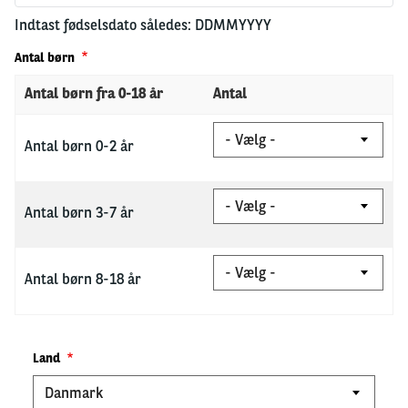
Indtast fødselsdato således: DDMMYYYY
Antal børn
Antal børn fra 0-18 år
Antal
Antal
børn
Antal børn 0-2 år
0-
2
år
Antal
børn
Antal børn 3-7 år
3-
7
år
Antal
børn
Antal børn 8-18 år
8-
18
år
Nationalitet
Land