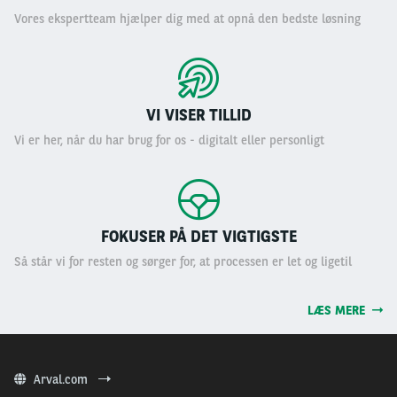
Vores ekspertteam hjælper dig med at opnå den bedste løsning
VI VISER TILLID
Vi er her, når du har brug for os - digitalt eller personligt
FOKUSER PÅ DET VIGTIGSTE
Så står vi for resten og sørger for, at processen er let og ligetil
LÆS MERE
Arval.com