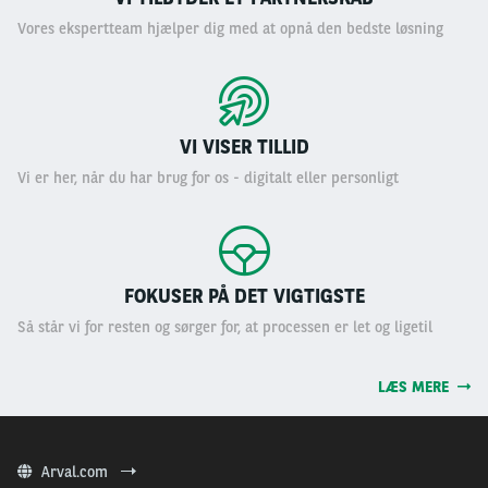
Vores ekspertteam hjælper dig med at opnå den bedste løsning
VI VISER TILLID
Vi er her, når du har brug for os - digitalt eller personligt
FOKUSER PÅ DET VIGTIGSTE
Så står vi for resten og sørger for, at processen er let og ligetil
LÆS MERE
Arval.com