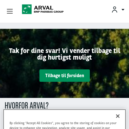
Privatleasing
Gå til hovedindhold
Erhvervsleasing
Tak for dine svar! Vi vender tilbage til
dig hurtigst muligt
Mobilitetsløsninger
Partnere
Tilbage til forsiden
Om Arval
Min Leasingbil
HVORFOR ARVAL?
By clicking “Accept All Cookies”, you agree to the storing of cookies on your
device to enhance site navigation, analyze site usage, and assist in our