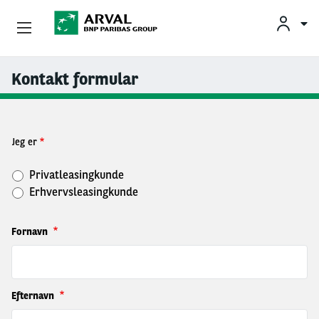
Privatleasing
Kontakt formular
Gå til hovedindhold
Erhvervsleasing
Jeg er
Mobilitetsløsninger
Privatleasingkunde
Partnere
Erhvervsleasingkunde
Om Arval
Fornavn
Min Leasingbil
Efternavn