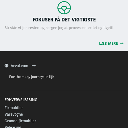
FOKUSER PÅ DET VIGTIGSTE
Så står vi for resten og sørger for, at processen er let og ligetil
LÆS MERE
Arval.com
For the many journeys in life
ERHVERVSLEASING
Firmabiler
Varevogne
Grønne firmabiler
Releasing