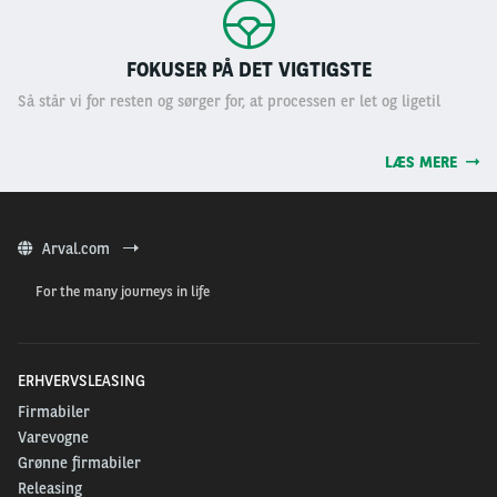
FOKUSER PÅ DET VIGTIGSTE
Så står vi for resten og sørger for, at processen er let og ligetil
LÆS MERE
Arval.com
For the many journeys in life
ERHVERVSLEASING
Firmabiler
Varevogne
Grønne firmabiler
Releasing