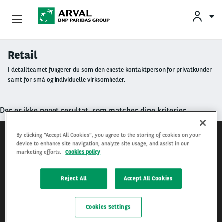
Privatleasing
Retail
Gå til hovedindhold
I detailteamet fungerer du som den eneste kontaktperson for privatkunder
Erhvervsleasing
samt for små og individuelle virksomheder.
Mobilitetsløsninger
Der er ikke noget resultat, som matcher dine kriterier.
Partnere
By clicking “Accept All Cookies”, you agree to the storing of cookies on your
device to enhance site navigation, analyze site usage, and assist in our
Arval.com
Om Arval
marketing efforts.
Cookies policy
For the many journeys in life
Min Leasingbil
Reject All
Accept All Cookies
ERHVERVSLEASING
Cookies Settings
Firmabiler