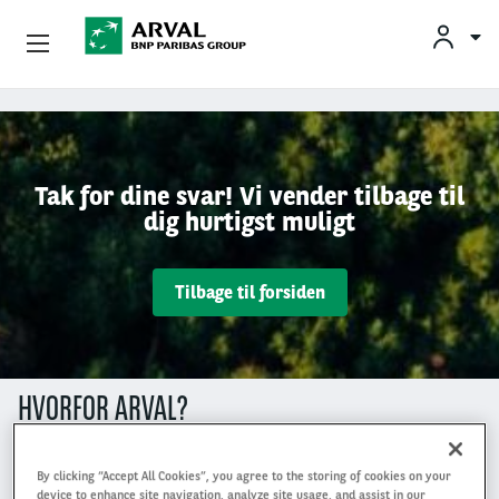
Privatleasing
Gå til hovedindhold
Erhvervsleasing
Tak for dine svar! Vi vender tilbage til
dig hurtigst muligt
Mobilitetsløsninger
Partnere
Tilbage til forsiden
Om Arval
Min Leasingbil
HVORFOR ARVAL?
By clicking “Accept All Cookies”, you agree to the storing of cookies on your
device to enhance site navigation, analyze site usage, and assist in our