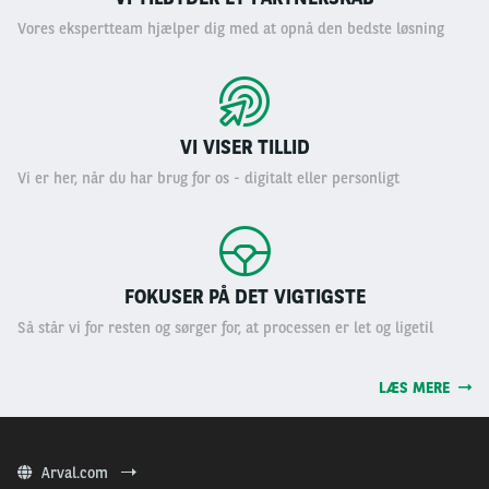
Vores ekspertteam hjælper dig med at opnå den bedste løsning
VI VISER TILLID
Vi er her, når du har brug for os - digitalt eller personligt
FOKUSER PÅ DET VIGTIGSTE
Så står vi for resten og sørger for, at processen er let og ligetil
LÆS MERE
Arval.com