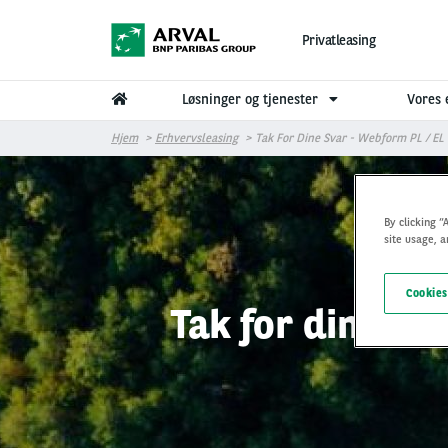
Gå til hovedindhold
Privatleasing
Løsninger og tjenester
Vores 
Hjem
Erhvervsleasing
Tak For Dine Svar - Webform PL / EL
By clicking “
site usage, a
Cookies
Tak for dine sva