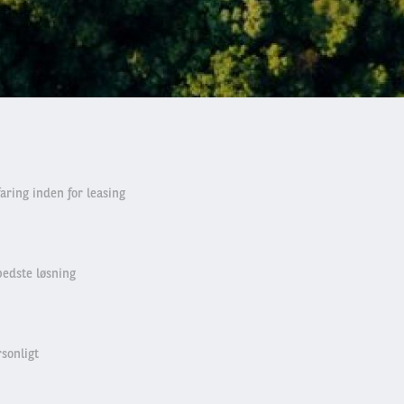
aring inden for leasing
edste løsning
rsonligt