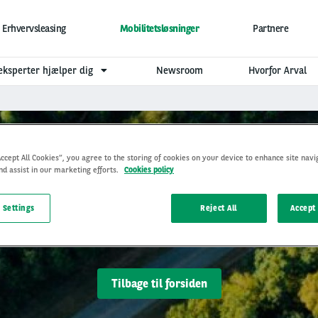
Erhvervsleasing
Mobilitetsløsninger
Partnere
eksperter hjælper dig
Newsroom
Hvorfor Arval
Accept All Cookies”, you agree to the storing of cookies on your device to enhance site navi
nd assist in our marketing efforts.
Cookies policy
 Settings
Reject All
Accept 
r! Vi vender tilbage til di
Tilbage til forsiden