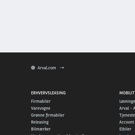
Arval.com
ERHVERVSLEASING
MOBILI
Firmabiler
Løsninge
Varevogne
Arval - 
Grønne firmabiler
Tjeneste
Releasing
Account
Bilmærker
Elbiler