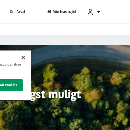
Om Arval
Min leasingbil
gation, analyze
All Cookies
g hurtigst muligt