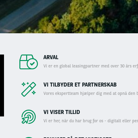
ARVAL
Vi er en global leasingpartner med over 30 års erf
VI TILBYDER ET PARTNERSKAB
Vores ekspertteam hjælper dig med at opnå den b
VI VISER TILLID
Vi er her, når du har brug for os - digitalt eller pe