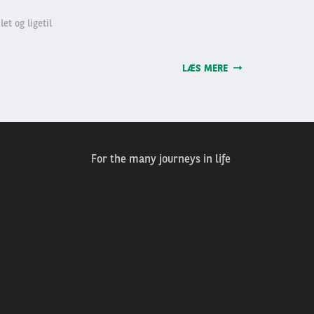
let og ligetil
LÆS MERE
For the many journeys in life