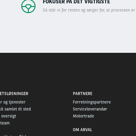
FOKUSER PÅ DET VIGTIGSTE
Så står vi for resten og sørger for, at processen er 
TETSLØSNINGER
PARTNERE
r og tjenester
Forretningspartnere
Alt samlet ét sted
Serviceleverandør
 oversigt
Motortrade
 team
OM ARVAL